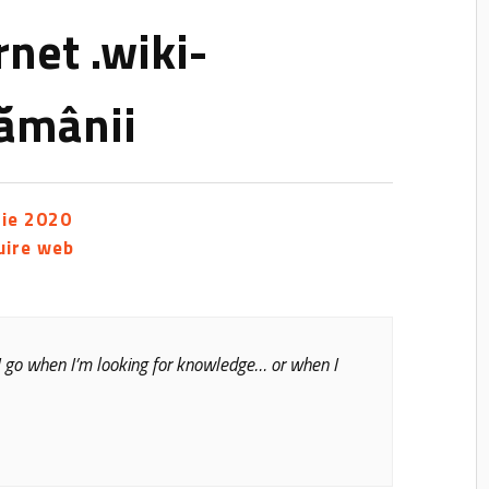
net .wiki-
tămânii
rie 2020
uire web
e I go when I’m looking for knowledge… or when I