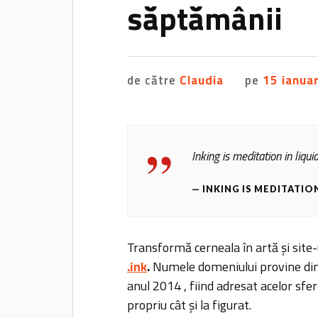
săptămânii
de către
Claudia
pe
15 ianua
Inking is meditation in liqu
INKING IS MEDITATIO
Transformă cerneala în artă și site-
.ink
.
Numele domeniului provine din 
anul 2014 , fiind adresat acelor sfer
propriu cât și la figurat.