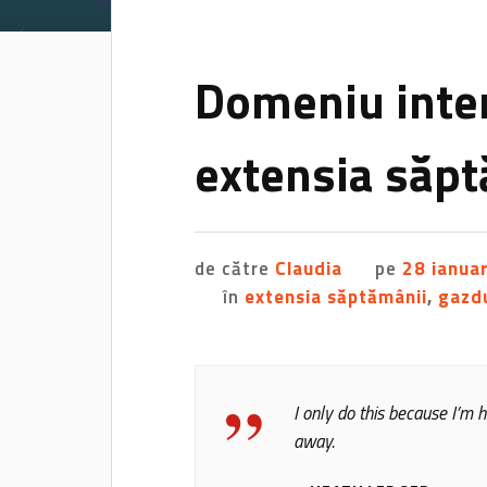
Domeniu inter
extensia săp
de către
Claudia
pe
28 ianua
în
extensia săptămânii
,
gazd
I only do this because I’m h
away.