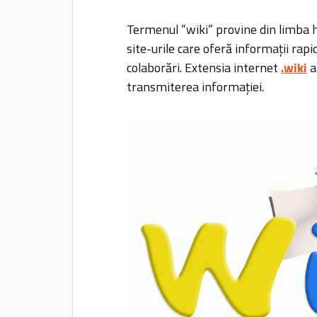
Termenul ”wiki” provine din limba h
site-urile care oferă informații rap
colaborări. Extensia internet
.wiki
a
transmiterea informației.