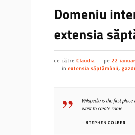
Domeniu inter
extensia săp
de către
Claudia
pe
22 ianua
în
extensia săptămânii
,
gazd
Wikipedia is the first plac
want to create some.
STEPHEN COLBER