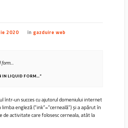
rie 2020
în
gazduire web
id form…
N IN LIQUID FORM…”
ul într-un succes cu ajutorul domeniului internet
limba engleză (”ink”=”cerneală”) și a apărut în
e de activitate care folosesc cerneala, atât la