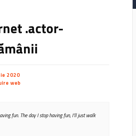
net .actor-
tămânii
rie 2020
uire web
aving fun. The day I stop having fun, I’ll just walk