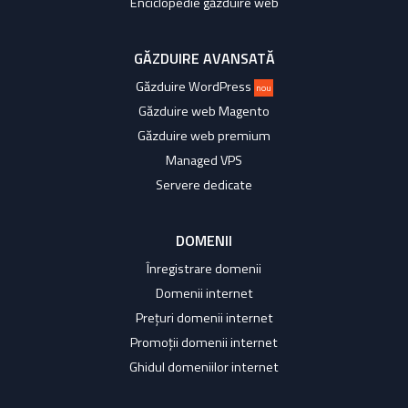
Enciclopedie găzduire web
GĂZDUIRE AVANSATĂ
Găzduire WordPress
nou
Găzduire web Magento
Găzduire web premium
Managed VPS
Servere dedicate
DOMENII
Înregistrare domenii
Domenii internet
Prețuri domenii internet
Promoții domenii internet
Ghidul domeniilor internet