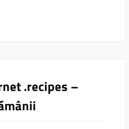
net .recipes –
tămânii