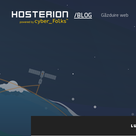
/BLOG
Găzduire web
L