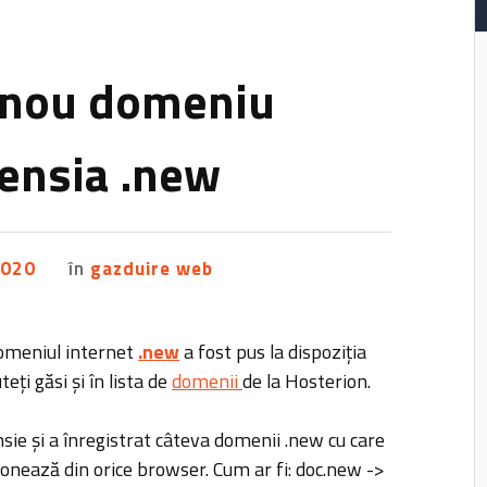
n nou domeniu
tensia .new
2020
în
gazduire web
domeniul internet
.new
a fost pus la dispoziția
teți găsi și în lista de
domenii
de la Hosterion.
ie și a înregistrat câteva domenii .new cu care
ționează din orice browser. Cum ar fi: doc.new ->