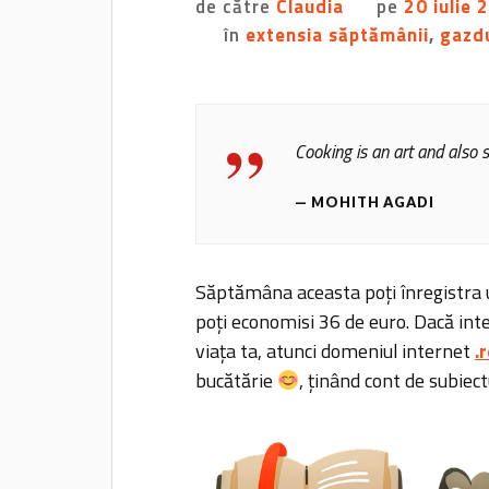
de către
Claudia
pe
20 iulie 
în
extensia săptămânii
,
gazd
Cooking is an art and also s
MOHITH AGADI
Săptămâna aceasta poți înregistra u
poți economisi 36 de euro. Dacă int
viața ta, atunci domeniul internet
.
bucătărie
, ținând cont de subiect