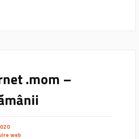
rnet .mom –
tămânii
2020
uire web