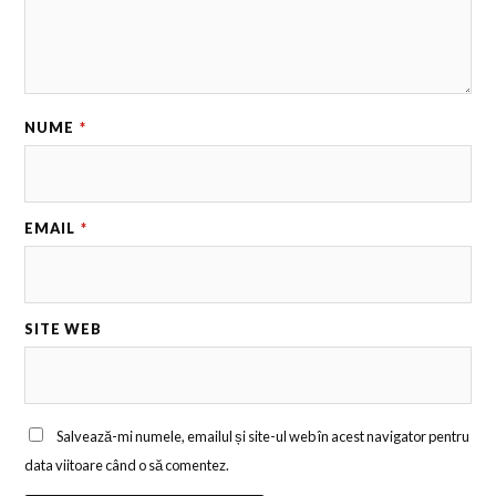
NUME
*
EMAIL
*
SITE WEB
Salvează-mi numele, emailul și site-ul web în acest navigator pentru
data viitoare când o să comentez.