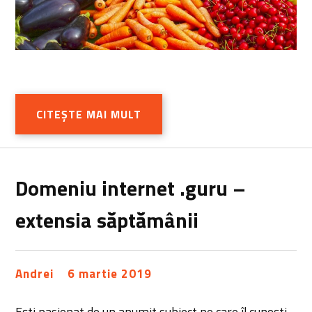
CITEȘTE MAI MULT
Domeniu internet .guru –
extensia săptămânii
Andrei
6 martie 2019
Ești pasionat de un anumit subiect pe care îl cunoști