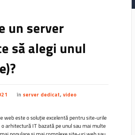
te un server
ce să alegi unul
e)?
2021
în
server dedicat
,
video
 web este o soluție excelentă pentru site-urile
, o arhitectură IT bazată pe unul sau mai multe
 mai populare și mai complexe site-uri web sau