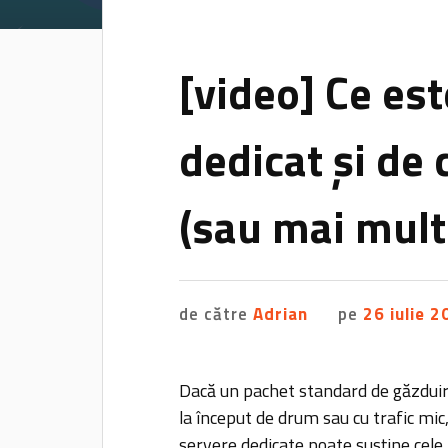
[video] Ce es
dedicat și de 
(sau mai mult
de către
Adrian
pe
26 iulie 
Dacă un pachet standard de găzduire
la început de drum sau cu trafic mic
servere dedicate poate susține cele