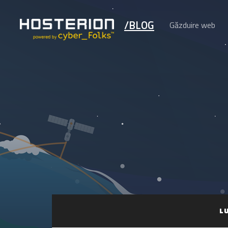
/BLOG
Găzduire web
L