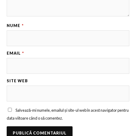
NUME
*
EMAIL
*
SITE WEB
Salvează-mi numele, emailul și site-ul web în acest navigator pentru
data viitoare când o să comentez.