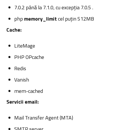
7.0.2 până la 7.1.0, cu excepția 7.0.5 .
php
memory_limit
cel puțin 512MB
Cache:
LiteMage
PHP OPcache
Redis
Vanish
mem-cached
Servicii email:
Mail Transfer Agent (MTA)
SMTP server