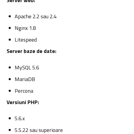
Server web:
Apache 2.2 sau 2.4
Nginx 1.8
Litespeed
Server baze de date:
MySQL 5.6
MariaDB
Percona
Versiuni PHP:
5.6.x
5.5.22 sau superioare