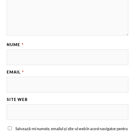
NUME
*
EMAIL
*
SITE WEB
Salvează-mi numele, emailul și site-ul web în acest navigator pentru