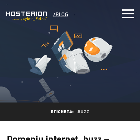
/BLOG
ETICHETĂ:
.BUZZ
Domeniu internet .buzz –