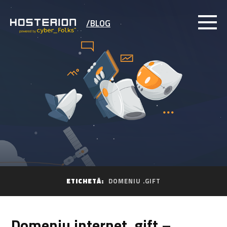
/BLOG
ETICHETĂ:
DOMENIU .GIFT
Domeniu internet .gift –