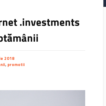
rnet .investments
ptămânii
ie 2018
nii
,
promotii