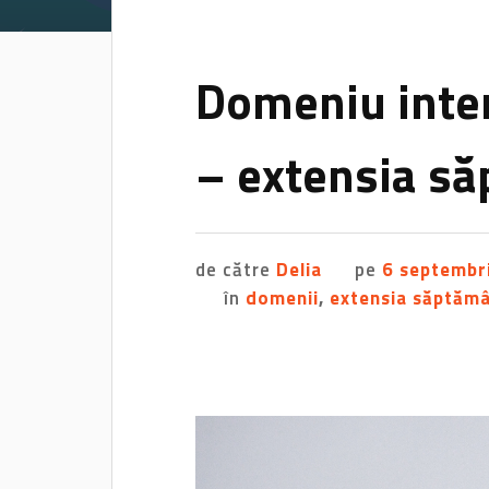
Domeniu inte
– extensia să
de către
Delia
pe
6 septembr
în
domenii
,
extensia săptămâ