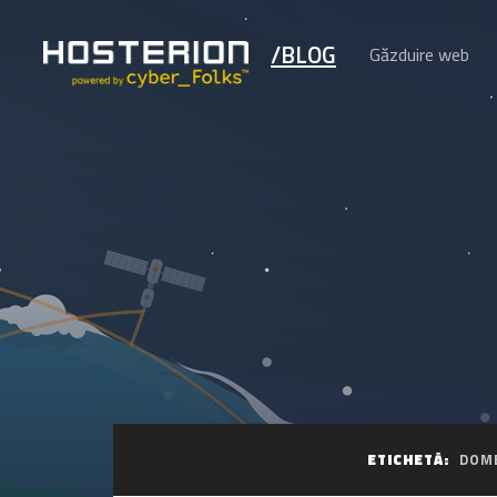
/BLOG
Găzduire web
ETICHETĂ:
DOME