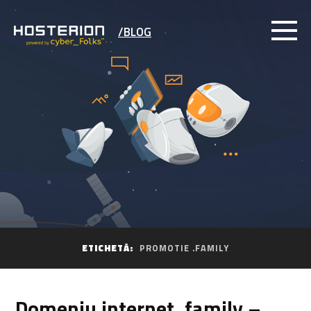
/BLOG
ETICHETĂ:
PROMOTIE .FAMILY
Domeniu internet .family –