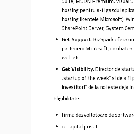
Suite, MSDN Premium, Visual S
hosting pentru a-ti gazdui aplica
hosting licentele Microsoft): Wi
SharePoint Server, System Cent
Get Support
. BizSpark ofera u
partenerii Microsoft, incubatoar
web etc.
Get Visibility
. Director de start
„startup of the week” si de a fi
investitori” de la noi este deja 
Eligibilitate:
firma dezvoltatoare de softwar
cu capital privat