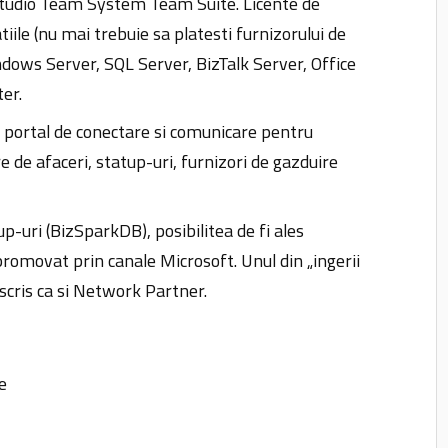
tudio Team System Team Suite. Licente de
tiile (nu mai trebuie sa platesti furnizorului de
ndows Server, SQL Server, BizTalk Server, Office
er.
n portal de conectare si comunicare pentru
e de afaceri, statup-uri, furnizori de gazduire
up-uri (BizSparkDB), posibilitea de fi ales
 promovat prin canale Microsoft. Unul din „ingerii
inscris ca si Network Partner.
e