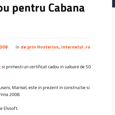
dou pentru Cabana
2008
în
de prin Hosterion
,
Internetul .ro
r
si primesti un certificat cadou in valoare de 50
seni, Marisel, este in prezent in constructie si
oamna 2008.
de Elvsoft.