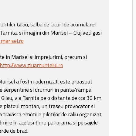
ntilor Gilau, salba de lacuri de acumulare:
Tarnita, si imagini din Marisel – Cluj veti gasi
marisel.ro
 in Marisel si imprejurimi, precum si
http://www.ziuamuntelui.ro
Marisel a fost modernizat, este proaspat
i de serpentine si drumuri in panta/rampa
Gilau, via Tarnita pe o distanta de cca 30 km
pe platoul montan, un traseu provocator si
a traiasca emotiile pilotilor de raliu organizat
 admire in acelasi timp panorama si peisajele
verde de brad.