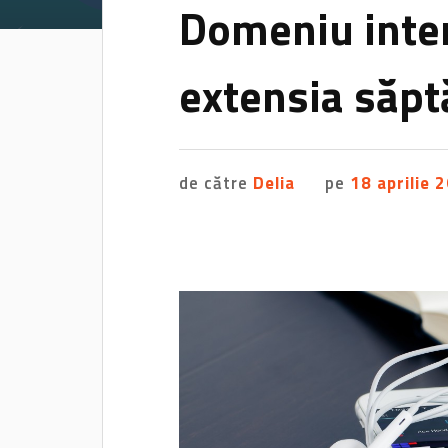
Domeniu inte
extensia săp
de către
Delia
pe
18 aprilie 