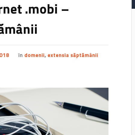
rnet .mobi –
tămânii
2018
în
domenii
,
extensia săptămânii