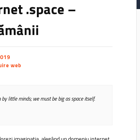
net .space –
tămânii
2019
uire web
by little minds; we must be big as space itself.
xplorezi imaginația, alegând un domeniu internet