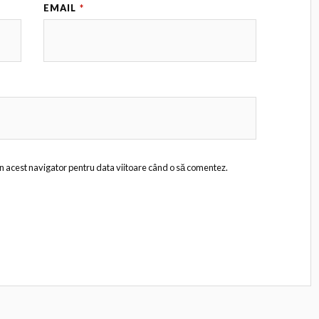
EMAIL
*
în acest navigator pentru data viitoare când o să comentez.