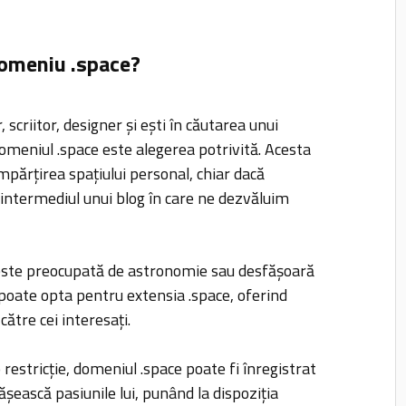
domeniu .space?
, scriitor, designer și ești în căutarea unui
omeniul .space este alegerea potrivită. Acesta
mpărțirea spațiului personal, chiar dacă
 intermediul unui blog în care ne dezvăluim
este preocupată de astronomie sau desfășoară
 poate opta pentru extensia .space, oferind
 către cei interesați.
 restricție, domeniul .space poate fi înregistrat
ășească pasiunile lui, punând la dispoziția