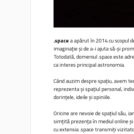
.space
a apărut în 2014 cu scopul d
imaginație și de a-i ajuta să-și pro
Totodată, domeniul .space este adre
ca interes principal astronomia.
Când auzim despre spațiu, avem ten
reprezenta și spațiul personal, indi
dorințele, ideile și opiniile.
Oricine are nevoie de spațiul său, ia
simțită prezența în mediul online și
cu extensia .space transmiți vizitator