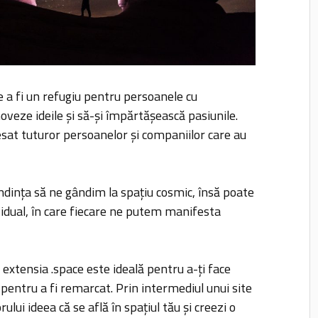
e a fi un refugiu pentru persoanele cu
moveze ideile și să-și împărtășească pasiunile.
sat tuturor persoanelor și companiilor care au
dința să ne gândim la spațiu cosmic, însă poate
vidual, în care fiecare ne putem manifesta
r extensia .space este ideală pentru a-ți face
 pentru a fi remarcat. Prin intermediul unui site
ului ideea că se află în spațiul tău și creezi o