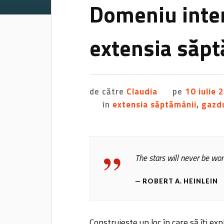
Domeniu inter
extensia săp
de către
Claudia
pe
10 iulie 
în
extensia săptămânii
,
gazd
The stars will never be won 
ROBERT A. HEINLEIN
Construiește un loc în care să îți e