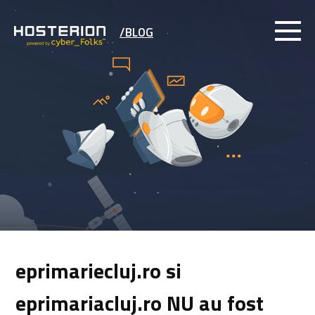
/BLOG
eprimariecluj.ro si
eprimariacluj.ro NU au fost