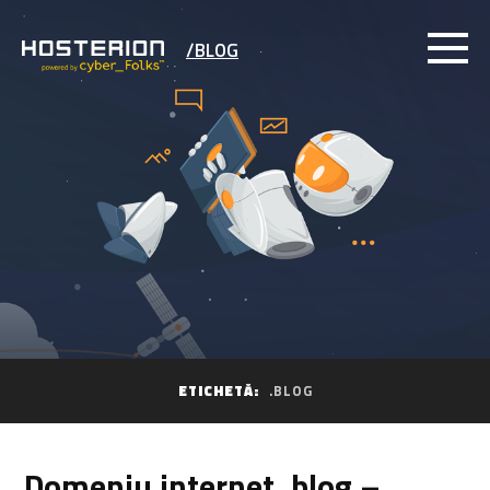
/BLOG
ETICHETĂ:
.BLOG
Domeniu internet .blog –