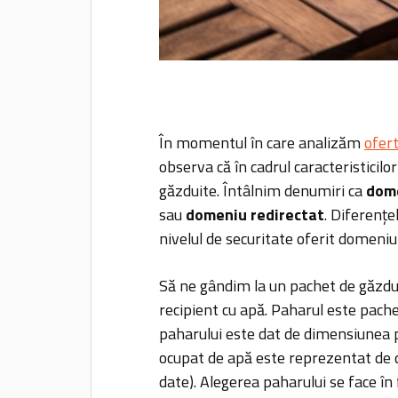
În momentul în care analizăm
ofer
observa că în cadrul caracteristicil
găzduite. Întâlnim denumiri ca
dome
sau
domeniu redirectat
. Diferențe
nivelul de securitate oferit domeniul
Să ne gândim la un pachet de găzdu
recipient cu apă. Paharul este pach
paharului este dat de dimensiunea p
ocupat de apă este reprezentat de d
date). Alegerea paharului se face î