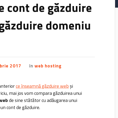
re cont de găzduire
 găzduire domeniu
brie 2017
în
web hosting
 anterior
ce înseamnă găzduire web
și
viciu, mai jos vom compara găzduirea unui
 web
de sine stătător cu adăugarea unui
-un cont de găzduire.