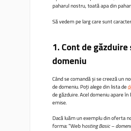
paharul nostru, toată apa din pahar
Să vedem pe larg care sunt caracterist
1. Cont de găzduire
domeniu
Când se comandă și se creeză un no
de domeniu. Poți alege din lista de
d
de găzduire. Acel domeniu apare în lis
emise.
Dacă luăm un exemplu din oferta no
forma: “Web h
osting Basic – domen