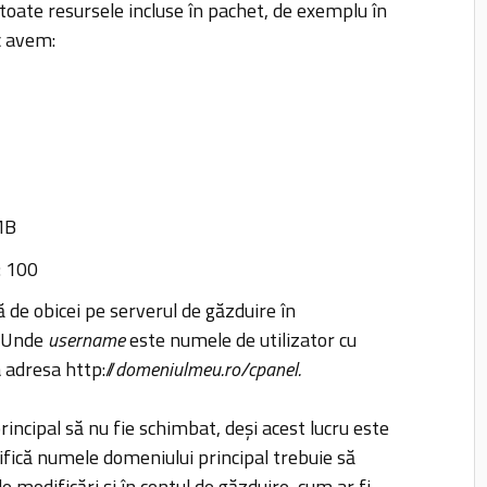
 toate resursele incluse în pachet, de exemplu în
c avem:
MB
: 100
ă de obicei pe serverul de găzduire în
. Unde
username
este numele de utilizator cu
a adresa http://
domeniulmeu.ro/cpanel.
incipal să nu fie schimbat, deși acest lucru este
ifică numele domeniului principal trebuie să
 modificări și în contul de găzduire, cum ar fi