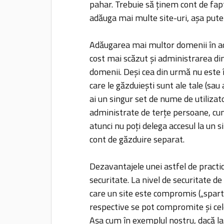
pahar. Trebuie să ținem cont de fap
adăuga mai multe site-uri, așa put
Adăugarea mai multor domenii în ac
cost mai scăzut și administrarea di
domenii. Deși cea din urmă nu este 
care le găzduiești sunt ale tale (sa
ai un singur set de nume de utilizato
administrate de terțe persoane, cum
atunci nu poți delega accesul la un 
cont de găzduire separat.
Dezavantajele unei astfel de practic
securitate. La nivel de securitate d
care un site este compromis („spart
respective se pot compromite și celel
Așa cum în exemplul nostru, dacă 