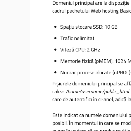
Domeniul principal are la dispoziție
cadrul pachetului Web hosting Basi
Spațiu stocare SSD: 10 GB
Trafic nelimitat
Viteză CPU: 2 GHz
Memorie fizică (pMEM): 1024 
Numar procese alocate (nPROC)
Fișierele domeniului principal se afl
calea:
/home/username/public_html
care de autentifici în cPanel, adică l
Este indicat ca numele domeniului pr
posibil. În momentul în care se mod
avem în vedere că se produc multiple