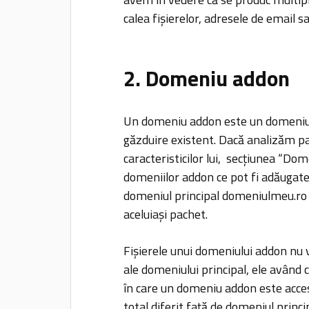
calea fișierelor, adresele de email s
2. Domeniu addon
Un domeniu addon este un domeniu 
găzduire existent. Dacă analizăm p
caracteristicilor lui, secțiunea “Do
domeniilor addon ce pot fi adăugate
domeniul principal domeniulmeu.ro 
aceluiași pachet.
Fișierele unui domeniului addon nu v
ale domeniului principal, ele având c
în care un domeniu addon este acces
total diferit față de domeniul princip