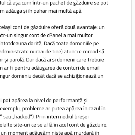
tul că așa cum într-un pachet de găzduire se pot
em adăuga și în pahar mai multă apă.
elași cont de găzduire oferă două avantaje: un
ntr-un singur cont de cPanel a mai multor
întotdeauna dorită. Dacă toate domeniile pe
u administrate numai de tine) atunci e comod să
r și parolă. Dar dacă ai și domenii care trebuie
 ar fi pentru adăugarea de conturi de email,
singur domeniu decât dacă se achiziționează un
i pot apărea la nivel de performanță și
e exemplu, probleme ar putea apărea în cazul în
” sau „hacked”). Prin intermediul breșei
alte site-uri ce se află în acel cont de găzduire.
la un moment adăugăm niște apă murdară în