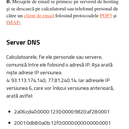
B.
Mesajele de email se primesc pe serverul de hosting
și se descarcă pe calculatorul sau telefonul personal de
către un
client de email
folosind protocoalele
POP3
și
IMAP
;
Server DNS
Calculatoarele, fie ele personale sau servere,
comunică între ele folosind o adresă IP. Așa arată
niște adrese IP versiunea
4: 93.113.174.140, 77.81.240.14. Iar adresele IP
versiunea 6, care vor înlocui versiunea anterioară,
arată astfel:
2a06:cd40:0000:1230:0000:9820:af28:0001
2001:0db8:0a0b:12f0:0000:0000:0000:0001