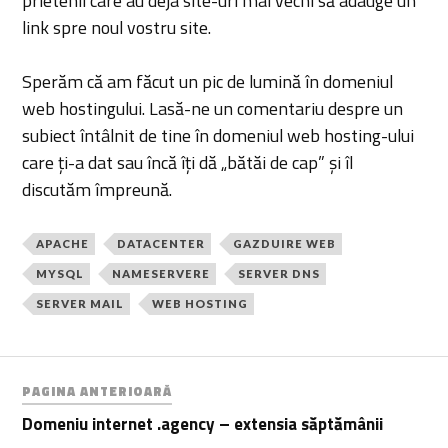
prietenii care au deja site-uri mai vechi să adauge un
link spre noul vostru site.
Sperăm că am făcut un pic de lumină în domeniul
web hostingului. Lasă-ne un comentariu despre un
subiect întâlnit de tine în domeniul web hosting-ului
care ți-a dat sau încă îți dă „bătăi de cap” și îl
discutăm împreună.
APACHE
DATACENTER
GAZDUIRE WEB
MYSQL
NAMESERVERE
SERVER DNS
SERVER MAIL
WEB HOSTING
PAGINA ANTERIOARĂ
Domeniu internet .agency – extensia săptămânii