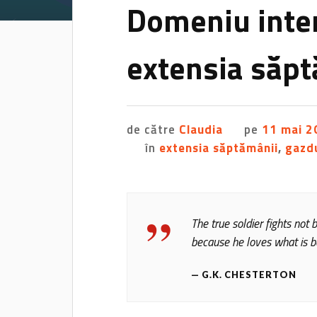
Domeniu inte
extensia săp
de către
Claudia
pe
11 mai 2
în
extensia săptămânii
,
gazd
The true soldier fights not 
because he loves what is b
G.K. CHESTERTON