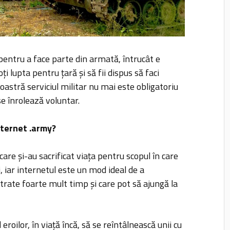
pentru a face parte din armată, întrucât e
i lupta pentru țară și să fii dispus să faci
 noastră serviciul militar nu mai este obligatoriu
se înrolează voluntar.
nternet .army?
 care și-au sacrificat viața pentru scopul în care
i, iar internetul este un mod ideal de a
trate foarte mult timp și care pot să ajungă la
 eroilor, în viață încă, să se reîntâlnească unii cu