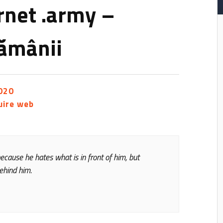
rnet .army –
tămânii
020
uire web
because he hates what is in front of him, but
ehind him.