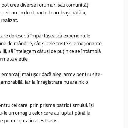
se pot crea diverse forumuri sau comunități
e cei care au luat parte la aceleași bătălii,
 realizat.
r care doresc să împărtășească experiențele
ine de mândrie, cât și cele triste și emoționante.
vilii, să înțelegem câtuși de puțin ce se întâmplă
rmata viețile.
e remarcați mai ușor dacă aleg .army pentru site-
memorabilă, iar la înregistrare nu are nicio
ntru cei care, prin prisma patriotismului, își
du-le un omagiu celor care au luptat până la
e poate ajuta în acest sens.