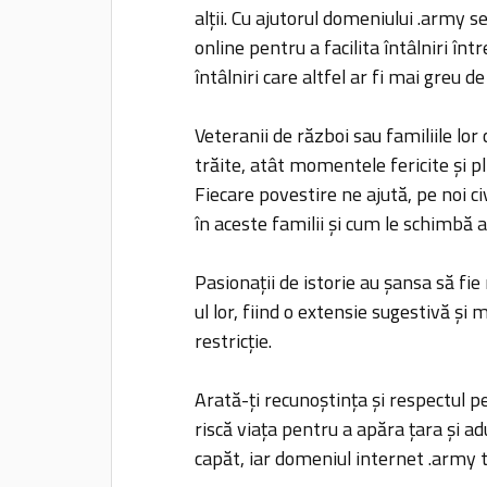
alții. Cu ajutorul domeniului .army 
online pentru a facilita întâlniri într
întâlniri care altfel ar fi mai greu de
Veteranii de război sau familiile lo
trăite, atât momentele fericite și pl
Fiecare povestire ne ajută, pe noi ci
în aceste familii și cum le schimbă a
Pasionații de istorie au șansa să fi
ul lor, fiind o extensie sugestivă și 
restricție.
Arată-ți recunoștința și respectul pe
riscă viața pentru a apăra țara și a
capăt, iar domeniul internet .army t