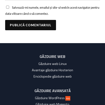
Salvează-mi numele, emailul și site-ul web în acest navigator pentru
data viitoare când o să comentez.
GĂZDUIRE WEB
Găzduire web Linux
Avantaje găzduire Hosterion
Enciclopedie găzduire web
GĂZDUIRE AVANSATĂ
Găzduire WordPress
nou
Găzduire web Magento