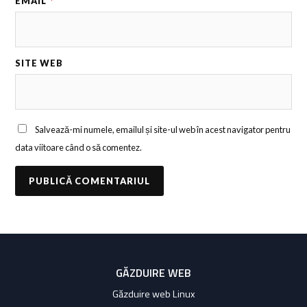
EMAIL
*
SITE WEB
Salvează-mi numele, emailul și site-ul web în acest navigator pentru
data viitoare când o să comentez.
GĂZDUIRE WEB
Găzduire web Linux