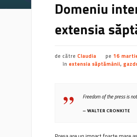
Domeniu inter
extensia săp
de către
Claudia
pe
16 marti
în
extensia săptămânii
,
gazd
Freedom of the press is not
WALTER CRONKITE
Presa are un impact foarte mare asup