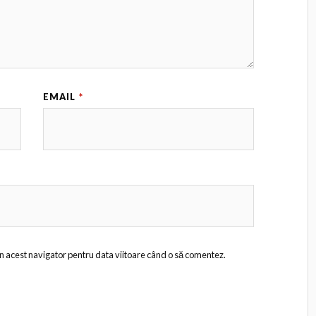
EMAIL
*
în acest navigator pentru data viitoare când o să comentez.