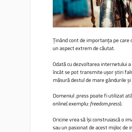
Ținând cont de importanța pe care o 
un aspect extrem de căutat.
Odată cu dezvoltarea internetului a c
încât se pot transmite ușor știri fal
măsură destul de mare gândurile și a
Domeniul .press poate fi utilizat atâ
online( exemplu:
freedom.press
).
Oricine vrea să își construiască o im
sau un pasionat de acest mijloc de i