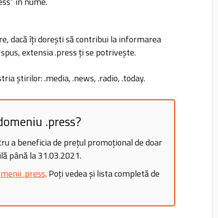
ess” în nume.
are, dacă îți dorești să contribui la informarea
 spus, extensia .press ți se potrivește.
ia știrilor: .media, .news, .radio, .today.
 domeniu .press?
ru a beneficia de prețul promoțional de doar
lă până la 31.03.2021.
menii .press
. Poți vedea și lista completă de