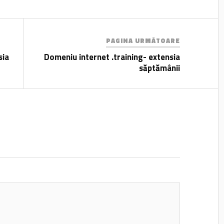
PAGINA URMĂTOARE
sia
Domeniu internet .training- extensia
săptămânii