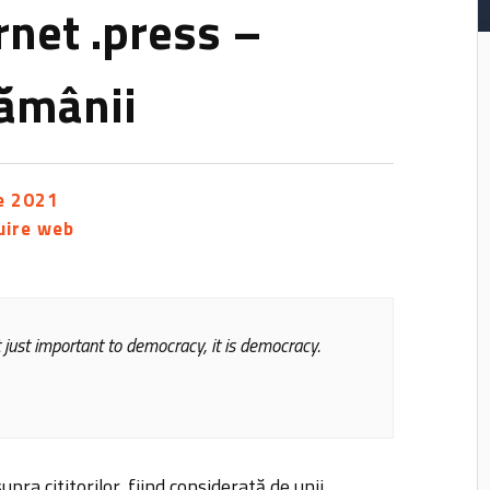
net .press –
tămânii
e 2021
uire web
 just important to democracy, it is democracy.
ra cititorilor, fiind considerată de unii