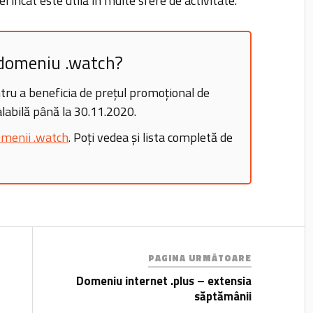
l încât este utilă în multe sfere de activitate.
n domeniu .watch?
ru a beneficia de prețul promoțional de
labilă până la 30.11.2020.
menii .watch
. Poți vedea și lista completă de
PAGINA URMĂTOARE
Domeniu internet .plus – extensia
săptămânii