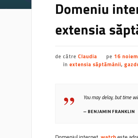
Domeniu inter
extensia săp
de către
Claudia
pe
16 noiem
în
extensia săptămânii
,
gazd
You may delay, but time wil
BENJAMIN FRANKLIN
Domeniul internet
.watch
este adr