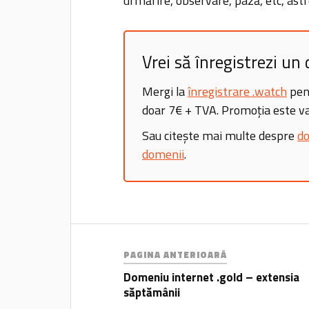
urmărire, observare, pază, etc, astfe
Vrei să înregistrezi u
Mergi la
înregistrare .watch
pent
doar 7€ + TVA. Promoția este va
Sau citește mai multe despre
do
domenii
.
PAGINA ANTERIOARĂ
Domeniu internet .gold – extensia
săptămânii