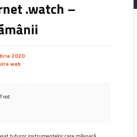
net .watch –
tămânii
brie 2020
uire web
l not.
esat tuturor instrumentelor care măsoară