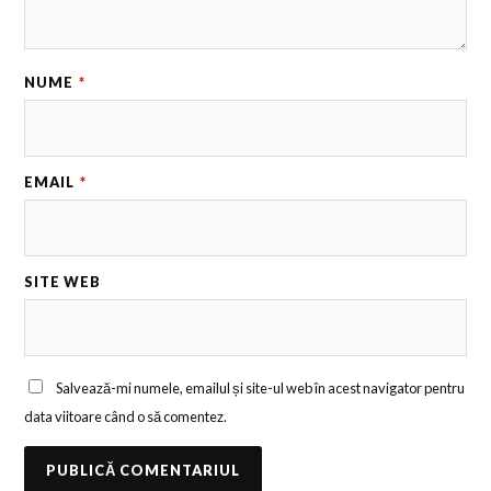
NUME
*
EMAIL
*
SITE WEB
Salvează-mi numele, emailul și site-ul web în acest navigator pentru
data viitoare când o să comentez.