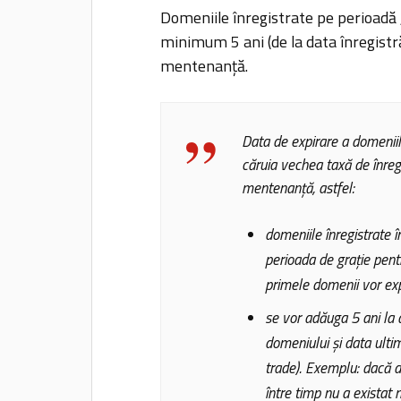
Domeniile înregistrate pe perioadă
minimum 5 ani (de la data înregistră
mentenanță.
Data de expirare a domeniil
căruia vechea taxă de înreg
mentenanță, astfel:
domeniile înregistrate 
perioada de grație pentr
primele domenii vor ex
se vor adăuga 5 ani la d
domeniului și data ultim
trade). Exemplu: dacă d
între timp nu a existat n