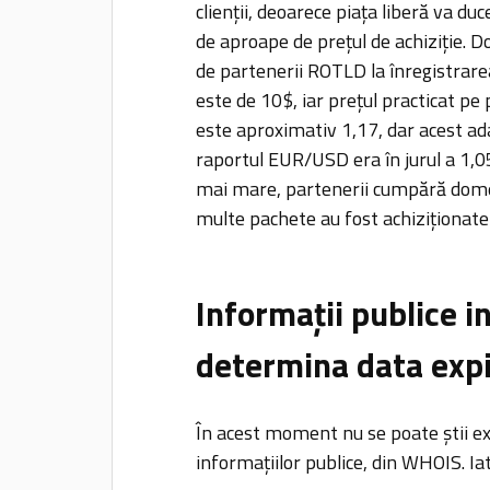
clienții, deoarece piața liberă va du
de aproape de prețul de achiziție. 
de partenerii ROTLD la înregistrarea
este de 10$, iar prețul practicat p
este aproximativ 1,17, dar acest a
raportul EUR/USD era în jurul a 1,
mai mare, partenerii cumpără domen
multe pachete au fost achiziționat
Informații publice i
determina data expi
În acest moment nu se poate știi ex
informațiilor publice, din WHOIS. I