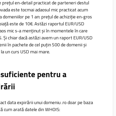
ce prețul en-detail practicat de parteneri destul
Dovada este tocmai adaosul mic practicat acum
 domeniilor pe 1 an: prețul de achiziție en-gros
e piață este de 10€. Astăzi raportul EUR/USD
daos mic s-a menținut și în momentele în care
05. Și chiar dacă astăzi avem un raport EUR/USD
ii în pachete de cel puțin 500 de domenii și
e la un curs USD mai mare.
nsuficiente pentru a
rării
act data expirării unui domeniu .ro doar pe baza
ată cum arată datele din WHOIS: