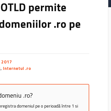
ROTLD permite
domeniilor .ro pe
t 2017
i
,
Internetul .ro
 domeniu .ro?
înregistra domeniul pe o perioadă între 1 si