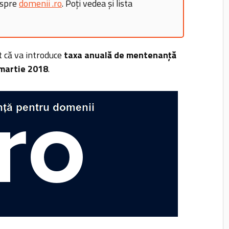
espre
domenii .ro
. Poți vedea și lista
 că va introduce
taxa anuală de mentenanță
 martie 2018
.