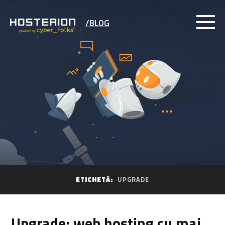
/BLOG
ETICHETĂ:
UPGRADE
Upgrade: web hosting cu mai