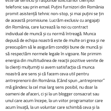
este de serviciu și răspunde solicitărilor clienților
telefonic sau prin email. Puțini furnizori din România
promit asistență tehnic non-stop, și mai puțini se țin
de această promisiune. Lucrăm exclusiv cu angajați
din România, care lucrează la noi cu contract
individual de muncă și cu normă întreagă. Munca
depusă de echipa noastră este de multe ori grea și ne
preocupăm să le asigurăm condiții bune de muncă și
să respectăm normele legale în vigoare. Ne primim
energia din multitudinea de reacții pozitive venite de
la clienți mulțumiți si avem satisfacția că munca
noastră are sens și că facem ceva util pentru
antreprenorii din România. (Când spun „antreprenor”
mă gândesc la cel mai larg sens posibil, nu doar la
oameni de afaceri, ci și la un blogger consacrat sau
unul care acum începe, la un viitor programator care
acum învață, la un voluntar care schimbă ceva și la