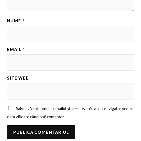
NUME
*
EMAIL
*
SITE WEB
Salvează-mi numele, emailul și site-ul web în acest navigator pentru
data viitoare când o să comentez.