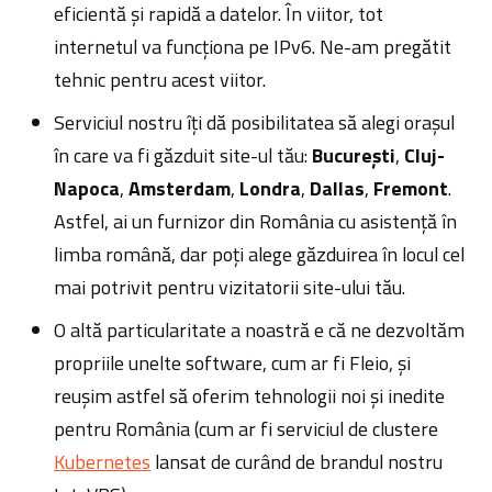
eficientă și rapidă a datelor. În viitor, tot
internetul va funcționa pe IPv6. Ne-am pregătit
tehnic pentru acest viitor.
Serviciul nostru îți dă posibilitatea să alegi orașul
în care va fi găzduit site-ul tău:
București
,
Cluj-
Napoca
,
Amsterdam
,
Londra
,
Dallas
,
Fremont
.
Astfel, ai un furnizor din România cu asistență în
limba română, dar poți alege găzduirea în locul cel
mai potrivit pentru vizitatorii site-ului tău.
O altă particularitate a noastră e că ne dezvoltăm
propriile unelte software, cum ar fi Fleio, și
reușim astfel să oferim tehnologii noi și inedite
pentru România (cum ar fi serviciul de clustere
Kubernetes
lansat de curând de brandul nostru