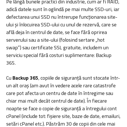
Pe lângă bunele practici din industrie, cum ar fi RAID,
adică datele sunt în oglindă pe mai multe SSD-uri, iar
defectarea unui SSD nu întrerupe funcționarea site-
ului și înlocuirea SSD-ului cu unul de rezervă, care se
află deja în centrul de date, se face fără oprirea
serverului sau a site-ului (folosind sertare „hot
swap”) sau certificate SSL gratuite, includem un
serviciu special fără costuri suplimentare: Backup
365.
Cu
Backup 365
, copiile de siguranță sunt stocate într-
un alt oraș (am avut în vedere acele rare catastrofe
care pot afecta un centru de date în întregime sau
chiar mai mult decât centrul de date). În fiecare
noapte se face o copie de siguranță a întregului cont
cPanel (include tot: fișiere site, baze de date, emailuri,
setări cPanel etc.). Păstrăm 30 de copii din cele mai