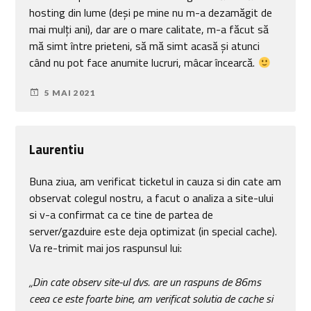
hosting din lume (deși pe mine nu m-a dezamăgit de
mai mulți ani), dar are o mare calitate, m-a făcut să
mă simt între prieteni, să mă simt acasă și atunci
când nu pot face anumite lucruri, mâcar încearcă.
5 MAI 2021
Laurentiu
Buna ziua, am verificat ticketul in cauza si din cate am
observat colegul nostru, a facut o analiza a site-ului
si v-a confirmat ca ce tine de partea de
server/gazduire este deja optimizat (in special cache).
Va re-trimit mai jos raspunsul lui:
„Din cate observ site-ul dvs. are un raspuns de 86ms
ceea ce este foarte bine, am verificat solutia de cache si