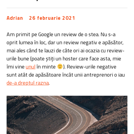
Adrian
26 februarie 2021
Am primit pe Google un review de o stea. Nu s-a
oprit lumea în loc, dar un review negativ e apăsător,
mai ales când te lauzi de câte ori ai ocazia cu review-
urile bune (poate știți un hoster care face asta, mie
îmi vine
unul
în minte
). Review-urile negative
sunt atât de apăsătoare încât unii antreprenori o iau
de-a dreptul razna
.