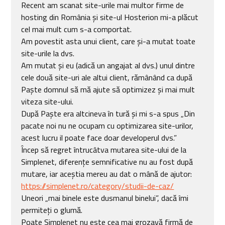
Recent am scanat site-urile mai multor firme de
hosting din România și site-ul Hosterion mi-a plăcut
cel mai mult cum s-a comportat.
Am povestit asta unui client, care și-a mutat toate
site-urile la dvs.
Am mutat și eu (adică un angajat al dvs.) unul dintre
cele două site-uri ale altui client, rămânând ca după
Paște domnul să mă ajute să optimizez și mai mult
viteza site-ului.
După Paște era altcineva în tură și mi s-a spus „Din
pacate noi nu ne ocupam cu optimizarea site-urilor,
acest lucru il poate face doar developerul dvs.”
Încep să regret întrucâtva mutarea site-ului de la
Simplenet, diferențe semnificative nu au fost după
mutare, iar aceștia mereu au dat o mână de ajutor:
https://simplenet.ro/category/studii-de-caz/
Uneori „mai binele este dusmanul binelui”, dacă îmi
permiteți o glumă.
Poate Simplenet nu este cea mai grozavă firmă de