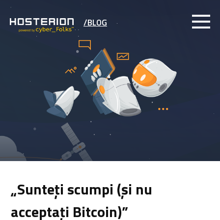
/BLOG
„Sunteți scumpi (și nu
acceptați Bitcoin)”