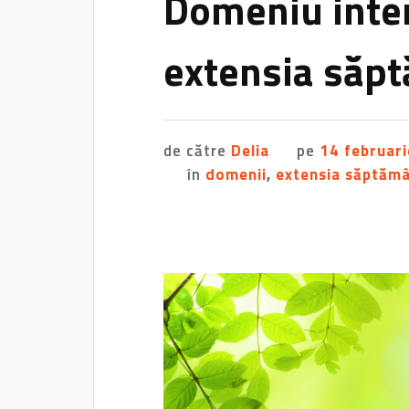
Domeniu inter
extensia săp
de către
Delia
pe
14 februar
în
domenii
,
extensia săptămâ