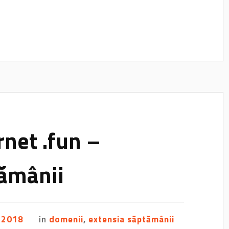
net .fun –
tămânii
e 2018
în
domenii
,
extensia săptămânii