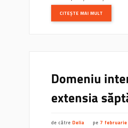
CITEȘTE MAI MULT
Domeniu inter
extensia săp
de către
Delia
pe
7 februari