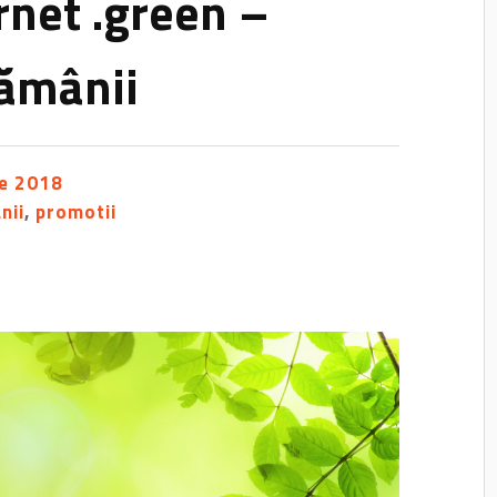
net .green –
tămânii
ie 2018
nii
,
promotii