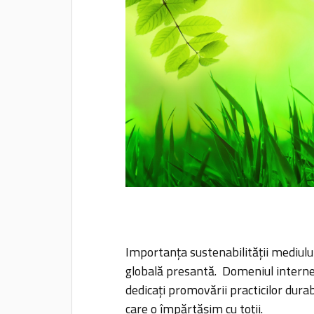
Importanța sustenabilității mediului
globală presantă. Domeniul intern
dedicați promovării practicilor durab
care o împărtășim cu toții.